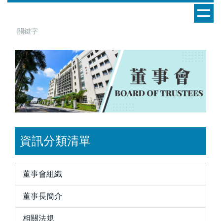
跳
到
主
要
內
容
區
資訊分類清單
董事會組織
董事長簡介
相關法規